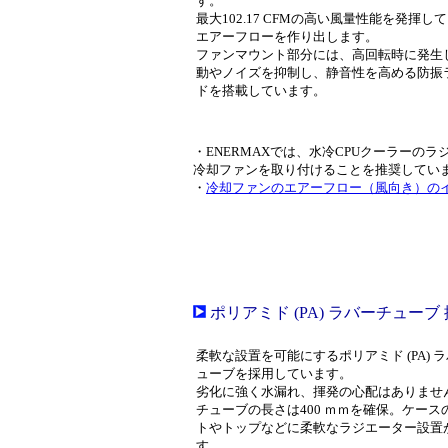
す。
最大102.17 CFMの高い風量性能を発揮し
エアーフローを作り出します。
ファンマウント部分には、高回転時に発生
動やノイズを抑制し、静音性を高める防振
ドを搭載しています。
・ENERMAXでは、水冷CPUクーラー
冷却ファンを取り付けることを推奨していま
・
冷却ファンのエアーフロー（風向き）の
ポリアミド (PA) ラバーチューブ
柔軟な設置を可能にするポリアミド (PA) 
ューブを採用しています。
劣化に強く水漏れ、揮発の心配はありませ
チューブの長さは400 ｍｍを確保。ケース
トやトップなどに柔軟なラジエーター設置
す。