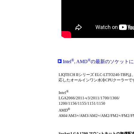
®
®
Intel
, AMD
の最新のソケットに
LIQTECH IIシリーズ ELC-LTTO240-TBPは、I
応したオールインワン水冷CPUクーラーです。*
®
Intel
LGA2066/2011-v3/2011/1700/1366/
1200/1156/1155/1151/1150
®
AMD
AM4/AM3+/AM3/AM2+/AM2/FM2+/FM2/F
Socket LGA 1700 マウントキットの無